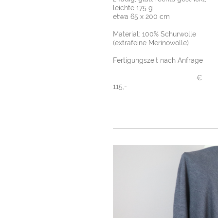
lei
c
hte 175 g
etwa 65 x 200 cm
Material: 100% Schurwolle
(extrafeine Merinowolle)
Fertigungszeit nach Anfrage
€
115,-