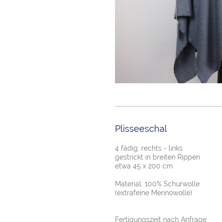
Plisseeschal
4 fädig, rechts - links
gestrickt in breiten Rippen
etwa 45 x 200 cm
Material: 100% Schurwolle
(extrafeine Merinowolle)
Fertigungszeit nach Anfrage