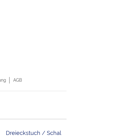
ung
AGB
Dreieckstuch / Schal