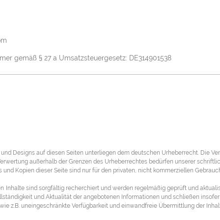
om
mmer gemäß § 27 a Umsatzsteuergesetz: DE314901538
te und Designs auf diesen Seiten unterliegen dem deutschen Urheberrecht. Die Verv
 Verwertung außerhalb der Grenzen des Urheberrechtes bedürfen unserer schriftl
und Kopien dieser Seite sind nur für den privaten, nicht kommerziellen Gebrauch
en
Inhalte sind sorgfältig recherchiert und werden regelmäßig geprüft und aktualis
ollständigkeit und Aktualität der angebotenen Informationen und schließen insofern
 wie z.B. uneingeschränkte Verfügbarkeit und einwandfreie Übermittlung der Inha